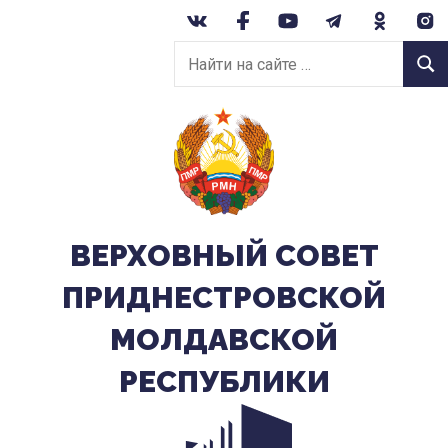
Перейти
к
Найти
содержанию
Найт
на
сайте:
ВЕРХОВНЫЙ CОВЕТ
ПРИДНЕСТРОВСКОЙ
МОЛДАВСКОЙ
РЕСПУБЛИКИ