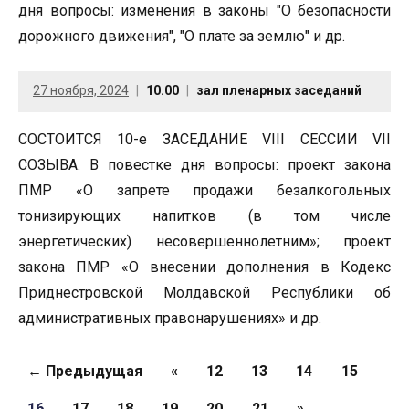
дня вопросы: изменения в законы "О безопасности
дорожного движения", "О плате за землю" и др.
27 ноября, 2024
10.00
зал пленарных заседаний
СОСТОИТСЯ 10-е ЗАСЕДАНИЕ VIII СЕССИИ VII
СОЗЫВА. В повестке дня вопросы: проект закона
ПМР «О запрете продажи безалкогольных
тонизирующих напитков (в том числе
энергетических) несовершеннолетним»; проект
закона ПМР «О внесении дополнения в Кодекс
Приднестровской Молдавской Республики об
административных правонарушениях» и др.
Страницы
← Предыдущая
«
12
13
14
15
16
17
18
19
20
21
»