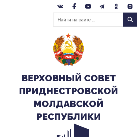
Перейти
к
Найти
содержанию
Найт
на
сайте:
ВЕРХОВНЫЙ CОВЕТ
ПРИДНЕСТРОВСКОЙ
МОЛДАВСКОЙ
РЕСПУБЛИКИ