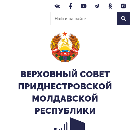
Перейти
к
Найти
содержанию
Найт
на
сайте:
ВЕРХОВНЫЙ CОВЕТ
ПРИДНЕСТРОВСКОЙ
МОЛДАВСКОЙ
РЕСПУБЛИКИ