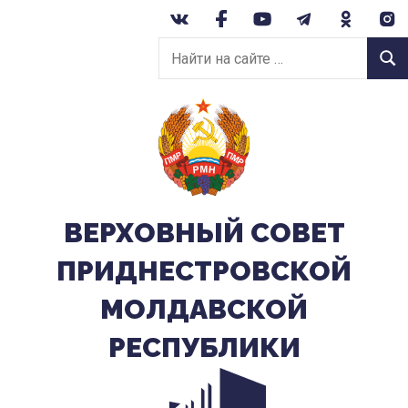
Перейти
к
Найти
содержанию
Найт
на
сайте:
ВЕРХОВНЫЙ CОВЕТ
ПРИДНЕСТРОВСКОЙ
МОЛДАВСКОЙ
РЕСПУБЛИКИ