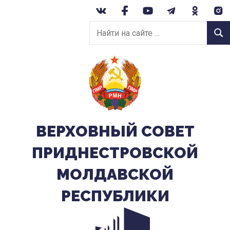
Перейти
к
Найти
содержанию
Найт
на
сайте:
ВЕРХОВНЫЙ CОВЕТ
ПРИДНЕСТРОВСКОЙ
МОЛДАВСКОЙ
РЕСПУБЛИКИ