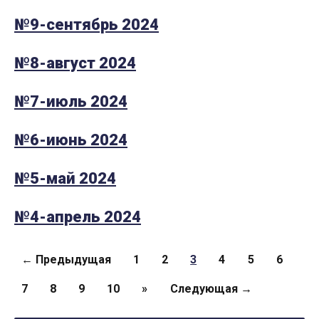
№9-сентябрь 2024
№8-август 2024
№7-июль 2024
№6-июнь 2024
№5-май 2024
№4-апрель 2024
Страницы
← Предыдущая
1
2
3
4
5
6
7
8
9
10
»
Следующая →