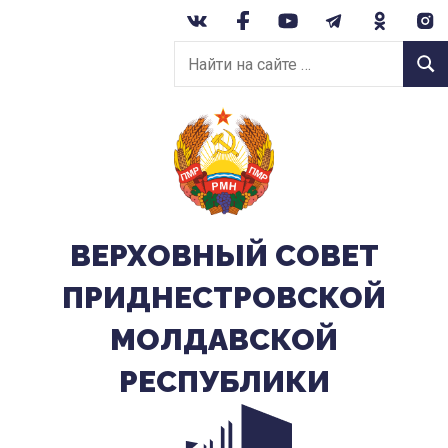
Перейти
к
Найти
содержанию
Найт
на
сайте:
ВЕРХОВНЫЙ CОВЕТ
ПРИДНЕСТРОВСКОЙ
МОЛДАВСКОЙ
РЕСПУБЛИКИ