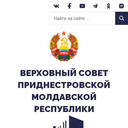
Перейти
к
Найти
содержанию
Найт
на
сайте:
ВЕРХОВНЫЙ CОВЕТ
ПРИДНЕСТРОВСКОЙ
МОЛДАВСКОЙ
РЕСПУБЛИКИ