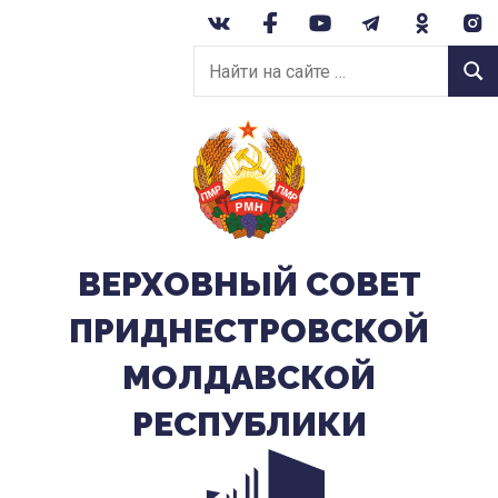
Перейти
к
Найти
содержанию
Найт
на
сайте:
ВЕРХОВНЫЙ CОВЕТ
ПРИДНЕСТРОВСКОЙ
МОЛДАВСКОЙ
РЕСПУБЛИКИ