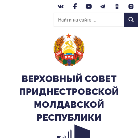
Перейти
к
Найти
содержанию
Найт
на
сайте:
ВЕРХОВНЫЙ CОВЕТ
ПРИДНЕСТРОВСКОЙ
МОЛДАВСКОЙ
РЕСПУБЛИКИ