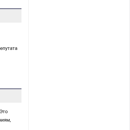
депутата
 Это
ниям,