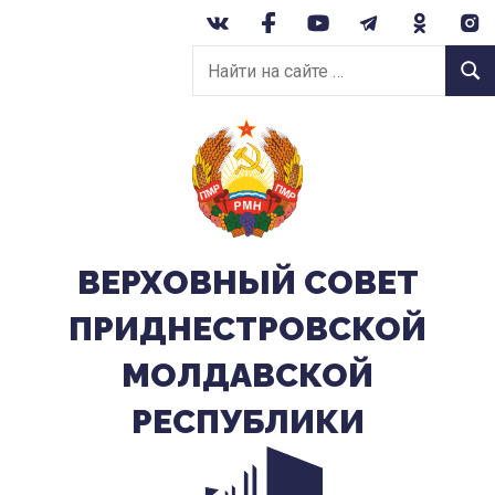
Перейти
к
Найти
содержанию
Найт
на
сайте:
ВЕРХОВНЫЙ CОВЕТ
ПРИДНЕСТРОВСКОЙ
МОЛДАВСКОЙ
РЕСПУБЛИКИ