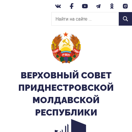
Перейти
к
Найти
содержанию
Найт
на
сайте:
ВЕРХОВНЫЙ CОВЕТ
ПРИДНЕСТРОВСКОЙ
МОЛДАВСКОЙ
РЕСПУБЛИКИ