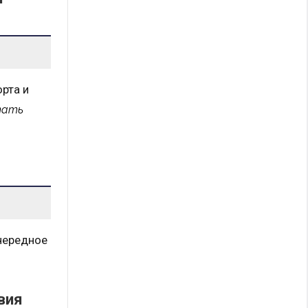
рта и
тать
чередное
вия