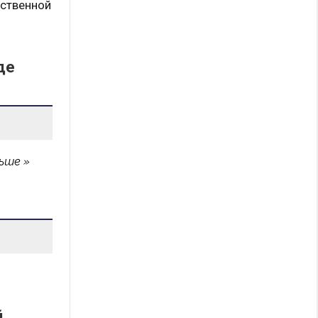
рственной
де
ьше
й